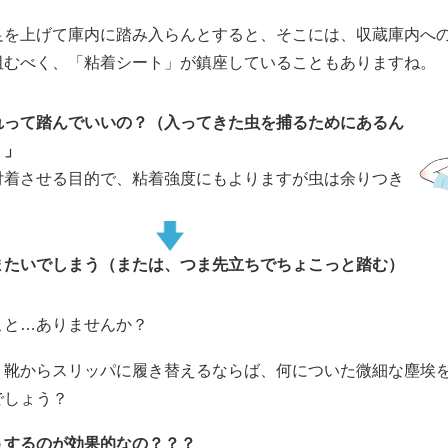
足を上げて庫内に踏み入らんとすると、そこには、収蔵庫内へ
阻むべく、「粘着シート」が鎮座していることもありますね。
れって踏んでいいの？（入ってきた虫を捕るためにあるん
）」
付着させる目的で、粘着強度にもよりますが虫は余りつき
またいでしまう（または、つま先立ちでちょこっと踏む）
こと…ありませんか？
、靴からスリッパに履き替えるならば、何についた微細な塵埃
でしょう？
うするのが効果的なの？？？