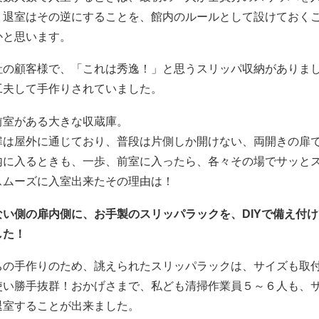
、退室はその逆にすることを、館内のルールとして設けておく
かと思います。
社の顧客様で、「これは秀逸！」と思うスリッパ収納がありま
工夫して手作りされていました。
前室がある大きな収蔵庫。
扉は屋外に通じており、普段は片側しか開けない、両開きの扉
内に入るときも、一歩、前室に入ったら、各々その場でサッと
スムーズに入室出来たその理由は！
ない側の扉内側に、お手製のスリッパラックを、DIYで備え付
した！
ちの手作りのため、誂えられたスリッパラックは、サイズも取
使い勝手抜群！おかげさまで、私ども清掃作業員５～６人も、
退室することが出来ました。