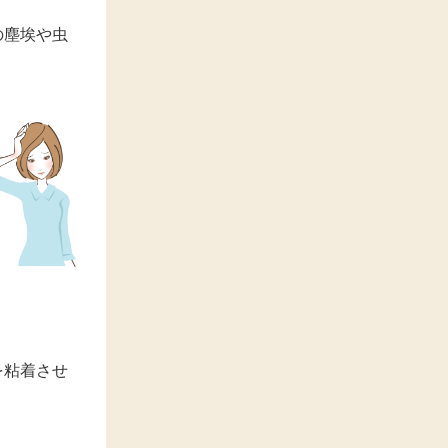
の塵埃や虫
を粘着させ