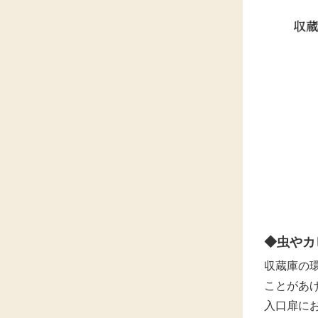
◆虫やカ
収蔵庫の
ことがあ
入口扉に