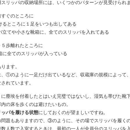
用スリッパの収納場所には、いくつかのパターンが見受けられ
口すぐのところに
履けるところに１足をいつも出してある
ッパ立てや小さな靴箱に、全てのスリッパを入れてある
～５歩離れたところに
な箱に全てのスリッパが入っている
あります。
は、①のように一足だけ出ているなど、収蔵庫の規模によって
なされています。
トに塵埃を付着したとはいえ完璧ではないし、湿気も帯びた靴
庫内の床を歩くのは避けたいもの。
リッパを履ける状態
にしておくのが望ましいですね。
の問題もありますので、③のように、その場でスリッパを履く
複数人数で入室するときは、最初の一人が全員分のスリッパを