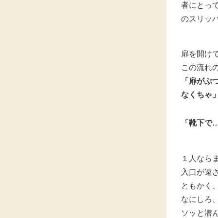
者にとっ
のスリッ
扉を開け
この流れ
「扉がぶ
なくちゃ
「靴下で
１人なら
入口が遠
ともかく
なにしろ
ソッと潜