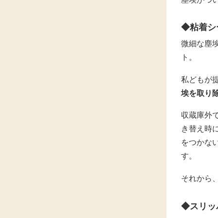
◆粘着シ
微細な塵
ト。
私どもが
埃を取り
収蔵庫外
き替え時
をつかな
す。
それから
◆スリッ