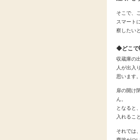
そこで、
スマート
察したい
◆どこで
収蔵庫の
人が出入
思います
扉の開け
ん。
となると
入れるこ
それでは
塵埃がつ