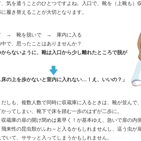
て、気を遣うことのひとつですよね。入口で、靴を（上靴も）
パに履き替えることが大切となります。
て → 靴を脱いで → 庫内に入る
の中で、思ったことはありませんか？
つからないように、靴は入口から少し離れたところで脱が
」
…床の上を歩かないと室内に入れない…！え、いいの？」
まだしも、複数人数で同時に収蔵庫に入るときは、靴が並んで
ざかってしまい、靴下で床を踏む一歩のはずが二歩に。
、収蔵庫の扉の開け閉めは素早く！が基本ゆえ、急いで扉の内
、飛来性の昆虫類がふわ～と入るかもしれませんし、這う虫が
んでいて、ササッと入ってしまうかもしれません。