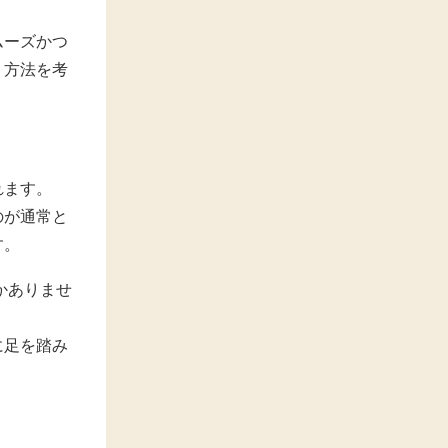
ムーズかつ
く方法を考
れます。
のが通常と
す。
かありませ
に足を踏み