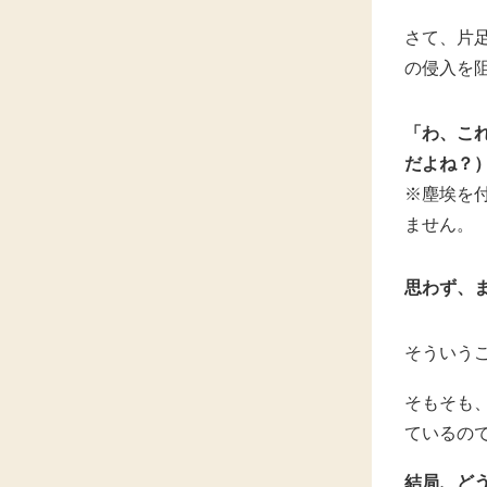
さて、片
の侵入を
「わ、こ
だよね？
※塵埃を
ません。
思わず、
そういう
そもそも
ているの
結局、ど