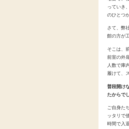
っていき
のひとつ
さて、弊
館の方が
そこは、
前室の外
人数で庫
履けて、
普段開け
たからで
ご自身た
ッタリで
時間で入