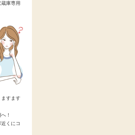
収蔵庫専用
、ますます
側へ！
扉近くにコ