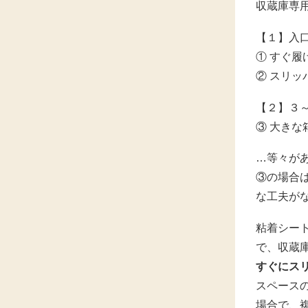
収蔵庫専
【１】入
① すぐ
② スリ
【２】３
③ 大き
…等々が
③の場合
な工夫が
粘着シー
で、収蔵
すぐにス
スペース
場合で、