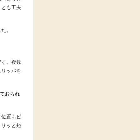
ことも工夫
した。
です。複数
スリッパを
けておられ
付位置もピ
ササッと短