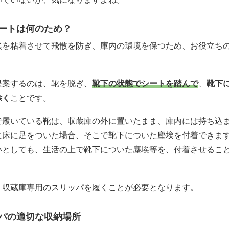
ートは何のため？
埃を粘着させて飛散を防ぎ、庫内の環境を保つため、お役立ち
提案するのは、靴を脱ぎ、
靴下の状態でシートを踏んで
、
靴下
除く
ことです。
で履いている靴は、収蔵庫の外に置いたまま、庫内には持ち込
に床に足をついた場合、そこで靴下についた塵埃を付着できま
いとしても、生活の上で靴下についた塵埃等を、付着させるこ
、収蔵庫専用のスリッパを履くことが必要となります。
パの適切な収納場所